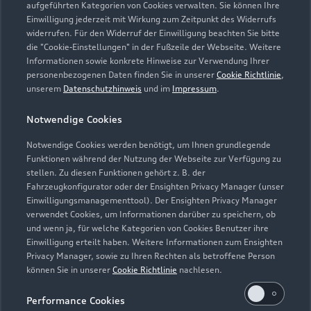
aufgeführten Kategorien von Cookies verwalten. Sie können Ihre
Einwilligung jederzeit mit Wirkung zum Zeitpunkt des Widerrufs
Samstag
07:00 - 13:00
widerrufen. Für den Widerruf der Einwilligung beachten Sie bitte
Sonntag
Geschlossen
die "Cookie-Einstellungen" in der Fußzeile der Webseite. Weitere
Informationen sowie konkrete Hinweise zur Verwendung Ihrer
personenbezogenen Daten finden Sie in unserer
Cookie Richtlinie
,
unserem
Datenschutzhinweis
und im
Impressum
.
Sonntags und außerhalb der Geschäftszeiten:
Notdienst. Sie erreichen unseren Notdienst unter 04183
Notwendige Cookies
933-0
Notwendige Cookies werden benötigt, um Ihnen grundlegende
Funktionen während der Nutzung der Webseite zur Verfügung zu
stellen. Zu diesen Funktionen gehört z. B. der
Fahrzeugkonfigurator oder der Ensighten Privacy Manager (unser
Einwilligungsmanagementtool). Der Ensighten Privacy Manager
Zurück nach oben
verwendet Cookies, um Informationen darüber zu speichern, ob
und wenn ja, für welche Kategorien von Cookies Benutzer ihre
Einwilligung erteilt haben. Weitere Informationen zum Ensighten
Modelle
Privacy Manager, sowie zu Ihren Rechten als betroffene Person
können Sie in unserer
Cookie Richtlinie
nachlesen.
Kaufen & leasen
Alle Modelle
Performance Cookies