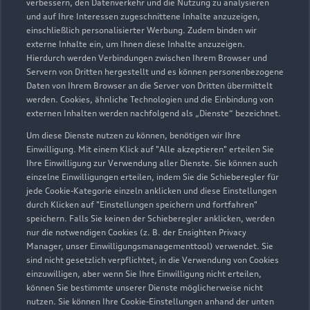
verbessern, den Datenverkehr und die Nutzung zu analysieren
Allerbeeksring 2 - 12
und auf Ihre Interessen zugeschnittene Inhalte anzuzeigen,
21266 Jesteburg
einschließlich personalisierter Werbung. Zudem binden wir
externe Inhalte ein, um Ihnen diese Inhalte anzuzeigen.
04183 9330
Hierdurch werden Verbindungen zwischen Ihrem Browser und
Servern von Dritten hergestellt und es können personenbezogene
Daten von Ihrem Browser an die Server von Dritten übermittelt
info@kuhn-witte.de
werden. Cookies, ähnliche Technologien und die Einbindung von
externen Inhalten werden nachfolgend als „Dienste“ bezeichnet.
Kontaktdaten herunterladen
Um diese Dienste nutzen zu können, benötigen wir Ihre
Einwilligung. Mit einem Klick auf "Alle akzeptieren" erteilen Sie
Ihre Einwilligung zur Verwendung aller Dienste. Sie können auch
einzelne Einwilligungen erteilen, indem Sie die Schieberegler für
Öffnungszeiten
jede Cookie-Kategorie einzeln anklicken und diese Einstellungen
durch Klicken auf "Einstellungen speichern und fortfahren"
speichern. Falls Sie keinen der Schieberegler anklicken, werden
nur die notwendigen Cookies (z. B. der Ensighten Privacy
Service
Manager, unser Einwilligungsmanagementtool) verwendet. Sie
Geschlossen
,
öffnet am
Freitag 07:00
sind nicht gesetzlich verpflichtet, in die Verwendung von Cookies
einzuwilligen, aber wenn Sie Ihre Einwilligung nicht erteilen,
können Sie bestimmte unserer Dienste möglicherweise nicht
nutzen. Sie können Ihre Cookie-Einstellungen anhand der unten
Montag - Freitag
07:00 - 18:00