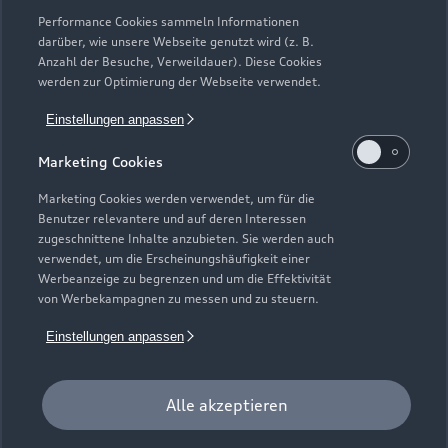
Modelle vergleichen
Service & Zubehör
Performance Cookies sammeln Informationen
Neuwagensuche
darüber, wie unsere Webseite genutzt wird (z. B.
Elektromodelle
Anzahl der Besuche, Verweildauer). Diese Cookies
Gebrauchtwagensuche
Support
werden zur Optimierung der Webseite verwendet.
Saisonale Angebote
Plug-in-Hybride
Gebrauchtwagen
Einstellungen anpassen
Audi Services
Über Audi
Kundenservice
Finanzierung
Marketing Cookies
Garantie
Händlersuche
Aktionen & Angebote
Unternehmen
Marketing Cookies werden verwendet, um für die
Audi digital services
Benutzer relevantere und auf deren Interessen
Audi Code
Geschäftskunden
Karriere
zugeschnittene Inhalte anzubieten. Sie werden auch
myAudi
verwendet, um die Erscheinungshäufigkeit einer
Häufige Fragen (FAQ)
Investor Relations
Werbeanzeige zu begrenzen und um die Effektivität
© 2026 AUDI AG. Alle Rechte vorbehalten
von Werbekampagnen zu messen und zu steuern.
Audi Online Beratung
Presse & Media Center
Impressum
Rechtliches
Hinweisgebersystem
Einstellungen anpassen
Online-Terminvereinbarung
Datenschutz
Datenschutzinformation
Cookie-Einstellungen
Servicekontakt
Cookie-Richtlinie
Barrierefreiheit
Audi erleben
Alle akzeptieren
Digital Services Act
EU Data Act
Bordbuch & Bedienungsanleitungen
Newsletter