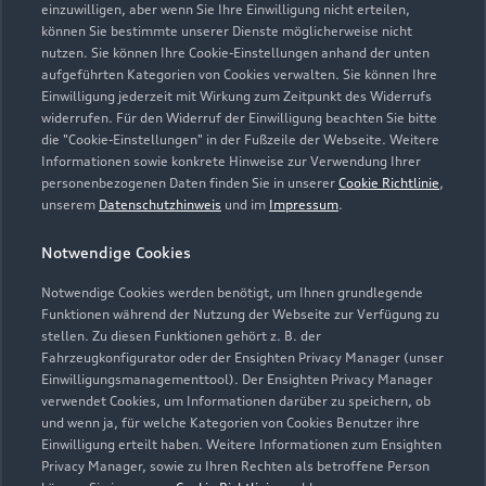
einzuwilligen, aber wenn Sie Ihre Einwilligung nicht erteilen,
können Sie bestimmte unserer Dienste möglicherweise nicht
nutzen. Sie können Ihre Cookie-Einstellungen anhand der unten
aufgeführten Kategorien von Cookies verwalten. Sie können Ihre
Einwilligung jederzeit mit Wirkung zum Zeitpunkt des Widerrufs
widerrufen. Für den Widerruf der Einwilligung beachten Sie bitte
die "Cookie-Einstellungen" in der Fußzeile der Webseite. Weitere
Informationen sowie konkrete Hinweise zur Verwendung Ihrer
personenbezogenen Daten finden Sie in unserer
Cookie Richtlinie
,
unserem
Datenschutzhinweis
und im
Impressum
.
Zur Reparatur
Notwendige Cookies
Notwendige Cookies werden benötigt, um Ihnen grundlegende
Zurück nach oben
Funktionen während der Nutzung der Webseite zur Verfügung zu
stellen. Zu diesen Funktionen gehört z. B. der
Fahrzeugkonfigurator oder der Ensighten Privacy Manager (unser
Modelle
Einwilligungsmanagementtool). Der Ensighten Privacy Manager
verwendet Cookies, um Informationen darüber zu speichern, ob
und wenn ja, für welche Kategorien von Cookies Benutzer ihre
Kaufen & leasen
Alle Modelle
Einwilligung erteilt haben. Weitere Informationen zum Ensighten
Privacy Manager, sowie zu Ihren Rechten als betroffene Person
Modelle vergleichen