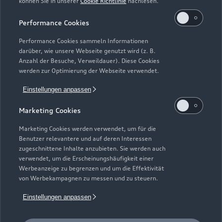
können Sie in unserer
Cookie Richtlinie
nachlesen.
Service & Zubehör
Neuwagensuche
Elektromodelle
Performance Cookies
Gebrauchtwagensuche
Support
Saisonale Angebote
Plug-in-Hybride
Performance Cookies sammeln Informationen
Gebrauchtwagen
darüber, wie unsere Webseite genutzt wird (z. B.
Audi Services
Über Audi
Anzahl der Besuche, Verweildauer). Diese Cookies
Kundenservice
Finanzierung
werden zur Optimierung der Webseite verwendet.
Garantie
Händlersuche
Aktionen & Angebote
Einstellungen anpassen
Unternehmen
Audi digital services
Audi Code
Geschäftskunden
Marketing Cookies
Karriere
myAudi
Häufige Fragen (FAQ)
Marketing Cookies werden verwendet, um für die
Investor Relations
Benutzer relevantere und auf deren Interessen
© 2026 AUDI AG. Alle Rechte vorbehalten
Audi Online Beratung
zugeschnittene Inhalte anzubieten. Sie werden auch
Presse & Media Center
verwendet, um die Erscheinungshäufigkeit einer
Impressum
Rechtliches
Hinweisgebersystem
Online-Terminvereinbarung
Werbeanzeige zu begrenzen und um die Effektivität
Datenschutz
Datenschutzinformation
Cookie-Einstellungen
von Werbekampagnen zu messen und zu steuern.
Servicekontakt
Cookie-Richtlinie
Barrierefreiheit
Audi erleben
Einstellungen anpassen
Digital Services Act
EU Data Act
Bordbuch & Bedienungsanleitungen
Newsletter