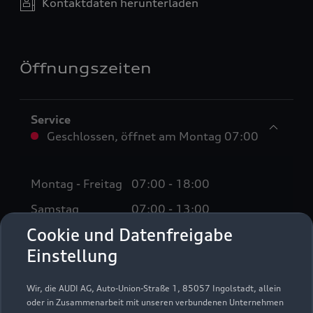
Kontaktdaten herunterladen
Öffnungszeiten
Service
Geschlossen
,
öffnet am
Montag 07:00
Montag - Freitag
07:00 - 18:00
Samstag
07:00 - 13:00
Cookie und Datenfreigabe
Sonntag
Geschlossen
Einstellung
Sonntags und außerhalb der Geschäftszeiten:
Wir, die AUDI AG, Auto-Union-Straße 1, 85057 Ingolstadt, allein
Notdienst. Sie erreichen unseren Notdienst unter 04183
oder in Zusammenarbeit mit unseren verbundenen Unternehmen